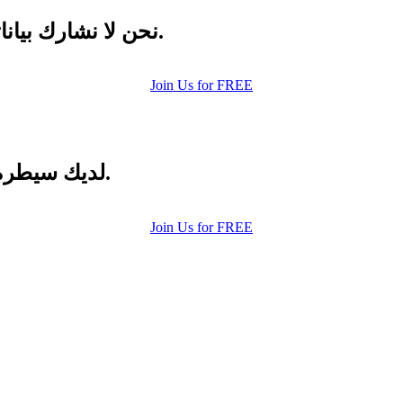
upload your own photo
حسابك آمن في FiveDate . نحن لا نشارك بياناتك مع طرف ثالث.
×10 more visibility
Join Us for FREE
لديك سيطرة كاملة على معلوماتك الشخصية التي تشاركها.
Join Us for FREE