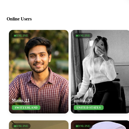
Online Users
ONLINE
ONLINE
Manu, 21
amina, 35
SWITZERLAND
UNITED STATES
ONLINE
ONLINE