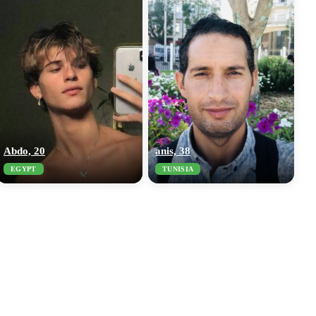
Abdo, 20
anis, 38
EGYPT
TUNISIA