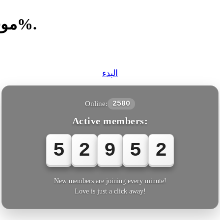
موقع مواعدة دولي مجاني بنسبة 100%.
البدء
Online:
2580
Active members:
5
2
9
5
2
New members are joining every minute!
Love is just a click away!