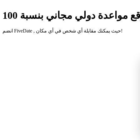
انضم FiveDate , حيث يمكنك مقابلة أي شخص في أي مكان!