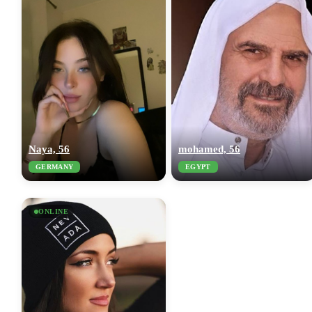
Naya, 56
mohamed, 56
GERMANY
EGYPT
ONLINE