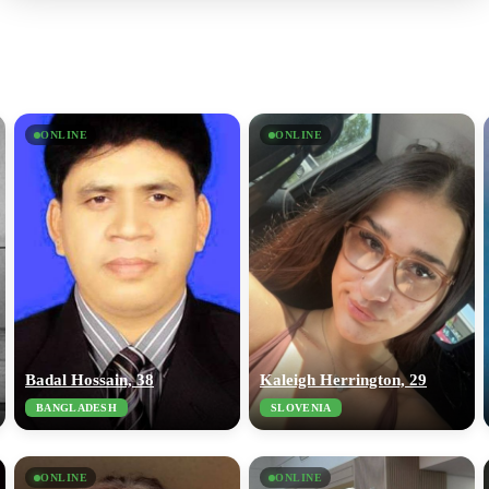
ONLINE
ONLINE
Badal Hossain, 38
Kaleigh Herrington, 29
BANGLADESH
SLOVENIA
ONLINE
ONLINE