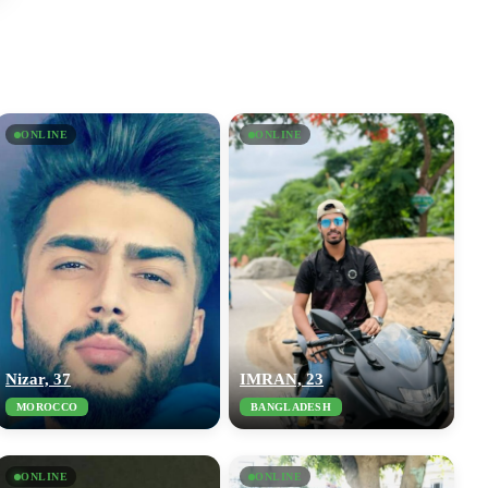
ONLINE
ONLINE
Nizar, 37
IMRAN, 23
MOROCCO
BANGLADESH
ONLINE
ONLINE